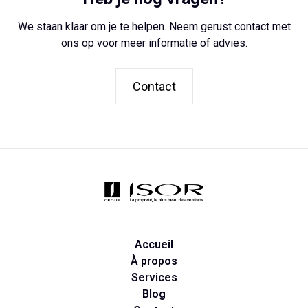
Pour des chantiers récurrents, nos prestations
We staan klaar om je te helpen. Neem gerust contact met
débutent à la date demandée pas le client.
Pour des prestations occasionnelles, nos
ons op voor meer informatie of advies.
prestations débutent, si possible, à la date
demandée pas le client. Si l’ensemble du planning
Contact
des équipes est complet, on fixe avec le client une
date d’intervention la plus rapprochée de sa
demande initiale.
Accueil
À propos
Services
Blog