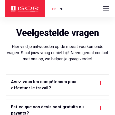
Home
Veelgestelde vragen
FR
NL
Veelgestelde vragen
Hier vind je antwoorden op de meest voorkomende
vragen. Staat jouw vraag er niet bij? Neem gerust contact
met ons op, we helpen je graag verder!
Avez-vous les compétences pour
effectuer le travail ?
Oui. Nous avons plus de 40 années d’expérience
dans le secteur du nettoyage (résidentiel, bureaux,
Est-ce que vos devis sont gratuits ou
industriel, médical, communs d’immeubles, locaux
payants ?